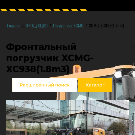
Главная
/
ПРОДУКЦИЯ
/
Погрузчики XCMG
/
XCMG-XC938(1.8m3)
Фронтальный
погрузчик XCMG-
XC938(1.8m3)
Расширенный поиск
Каталог